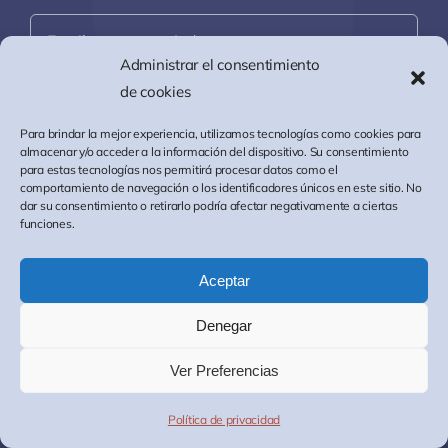
Administrar el consentimiento
de cookies
Para brindar la mejor experiencia, utilizamos tecnologías como cookies para
almacenar y/o acceder a la información del dispositivo. Su consentimiento
para estas tecnologías nos permitirá procesar datos como el
Enviar
comportamiento de navegación o los identificadores únicos en este sitio. No
dar su consentimiento o retirarlo podría afectar negativamente a ciertas
funciones.
Sobre Nosotros
Aceptar
Denegar
Política de Privacidad
|
Aviso Legal
| Móvil &
Ver Preferencias
Whatsapp : +34 651 57 18 56 | Email:
info@themarbellaheights.com
Política de privacidad