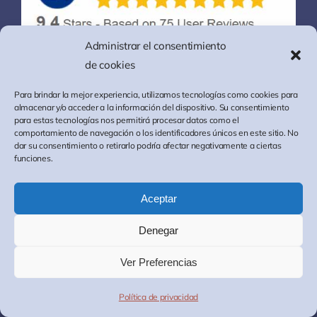
Administrar el consentimiento
de cookies
Envíanos un mensaje
Para brindar la mejor experiencia, utilizamos tecnologías como cookies para
almacenar y/o acceder a la información del dispositivo. Su consentimiento
Correo
*
para estas tecnologías nos permitirá procesar datos como el
comportamiento de navegación o los identificadores únicos en este sitio. No
dar su consentimiento o retirarlo podría afectar negativamente a ciertas
funciones.
Aceptar
Tu mensaje
*
Denegar
Ver Preferencias
Política de privacidad