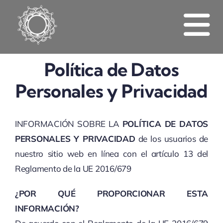
Skip
to
To
content
Inicio
Política de Datos
Na
Personales y Privacidad
Las Habitaciones
Alquilar
INFORMACIÓN SOBRE LA
POLÍTICA DE DATOS
PERSONALES Y PRIVACIDAD
de los usuarios de
Contacto
nuestro sitio web en línea con el artículo 13 del
Reglamento de la UE 2016/679
Reservar Ahora
¿POR QUÉ PROPORCIONAR ESTA
INFORMACIÓN?