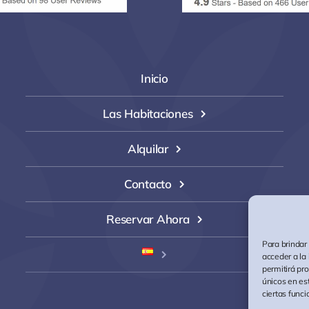
Inicio
Las Habitaciones
Alquilar
Contacto
Reservar Ahora
Para brindar
acceder a la
permitirá pr
únicos en est
ciertas funci